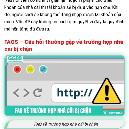
Nếu hội viên có hành vi gian lận hoặc vi phạm các điều
khoản của nhà cái thì tài khoản sẽ bị đưa vào hạn chế. Khi
đó, người chơi sẽ không thể đăng nhập được tài khoản của
mình. Vấn đề này không có cách giải quyết vì đây là quy định
mà nền tảng đã đưa ra.
FAQS – Câu hỏi thường gặp về trường hợp nhà
cái bị chặn
FAQ về trường hợp nhà cái bị chặn