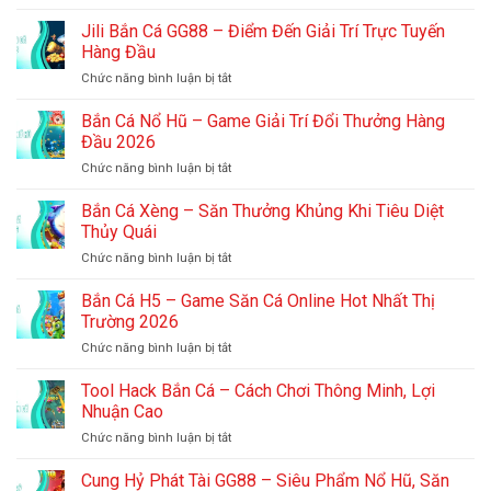
Bắn
Dẫn
Bản
Cá
Jili Bắn Cá GG88 – Điểm Đến Giải Trí Trực Tuyến
Mẹo
Cho
Thần
Cược
Hàng Đầu
Người
Tài
Nâng
Mới
ở
Chức năng bình luận bị tắt
GG88
Cao
Jili
–
Tỷ
Bắn
Bắn Cá Nổ Hũ – Game Giải Trí Đổi Thưởng Hàng
Thông
Lệ
Cá
Tin
Đầu 2026
Thắng
GG88
Về
ở
Chức năng bình luận bị tắt
–
Game
Bắn
Điểm
Săn
Cá
Bắn Cá Xèng – Săn Thưởng Khủng Khi Tiêu Diệt
Đến
Quái
Nổ
Giải
Thủy Quái
Hấp
Hũ
Trí
Dẫn
ở
Chức năng bình luận bị tắt
–
Trực
Bắn
Game
Tuyến
Cá
Bắn Cá H5 – Game Săn Cá Online Hot Nhất Thị
Giải
Hàng
Xèng
Trí
Trường 2026
Đầu
–
Đổi
ở
Chức năng bình luận bị tắt
Săn
Thưởng
Bắn
Thưởng
Hàng
Cá
Tool Hack Bắn Cá – Cách Chơi Thông Minh, Lợi
Khủng
Đầu
H5
Khi
Nhuận Cao
2026
–
Tiêu
ở
Chức năng bình luận bị tắt
Game
Diệt
Tool
Săn
Thủy
Hack
Cung Hỷ Phát Tài GG88 – Siêu Phẩm Nổ Hũ, Săn
Cá
Quái