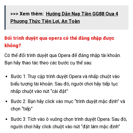
>>> Xem thêm:
Hướng Dẫn Nạp Tiền GG88 Qua 4
Phương Thức Tiện Lợi, An Toàn
Đổi trình duyệt qua opera có thể đăng nhập được
không?
Có thể đổi trình duyệt qua Opera để đăng nhập tài khoản.
Bạn hãy thao tác theo các bước cụ thể sau:
Bước 1: Truy cập trình duyệt Opera và nhấp chuột vào
biểu tượng tài khoản. Sau đó, người chơi hãy tiếp tục
nhấp chuột vào nút “cài đặt”
Bước 2: Bạn hãy click vào mục “trình duyệt mặc định” và
chọn “tiếp”
Bước 3: Tích vào ô vuông chọn trình duyệt Opera. Sau đó,
người chơi hãy click chuột vào nút “đặt làm mặc định”