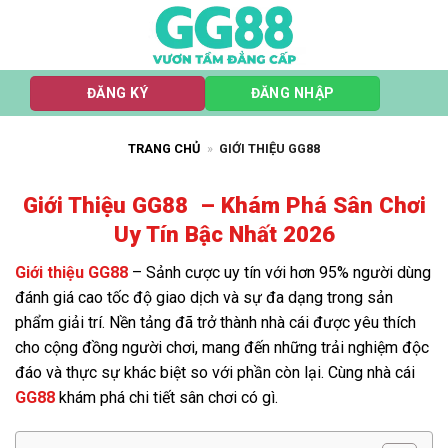
Chuyển
đến
nội
dung
ĐĂNG KÝ
ĐĂNG NHẬP
TRANG CHỦ
»
GIỚI THIỆU GG88
Giới Thiệu GG88 – Khám Phá Sân Chơi
Uy Tín Bậc Nhất 2026
Giới thiệu GG88
– Sảnh cược uy tín với hơn 95% người dùng
đánh giá cao tốc độ giao dịch và sự đa dạng trong sản
phẩm giải trí. Nền tảng đã trở thành nhà cái được yêu thích
cho cộng đồng người chơi, mang đến những trải nghiệm độc
đáo và thực sự khác biệt so với phần còn lại. Cùng nhà cái
GG88
khám phá chi tiết sân chơi có gì.