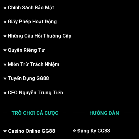
⭐️
Chính Sách Bảo Mật
⭐️
Giấy Phép Hoạt Động
⭐️
Những Câu Hỏi Thường Gặp
⭐️
Quyền Riêng Tư
⭐️
Miễn Trừ Trách Nhiệm
⭐️
Tuyển Dụng GG88
⭐️
CEO Nguyễn Trung Tiến
TRÒ CHƠI CÁ CƯỢC
HƯỚNG DẪN
⭐️
Casino Online GG88
⭐️
Đăng Ký GG88