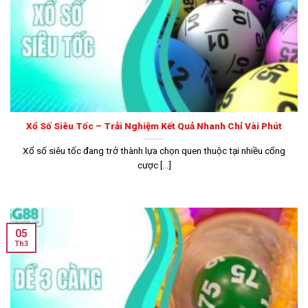
Xổ Số Siêu Tốc – Trải Nghiệm Kết Quả Nhanh Chỉ Vài Phút
Xổ số siêu tốc đang trở thành lựa chọn quen thuộc tại nhiều cổng
cược [...]
05
Th3