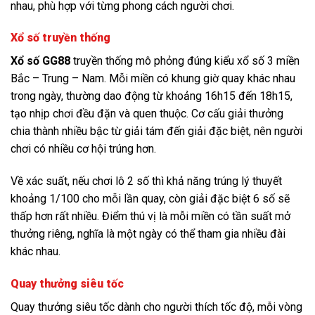
nhau, phù hợp với từng phong cách người chơi.
Xổ số truyền thống
Xổ số GG88
truyền thống mô phỏng đúng kiểu xổ số 3 miền
Bắc – Trung – Nam. Mỗi miền có khung giờ quay khác nhau
trong ngày, thường dao động từ khoảng 16h15 đến 18h15,
tạo nhịp chơi đều đặn và quen thuộc. Cơ cấu giải thưởng
chia thành nhiều bậc từ giải tám đến giải đặc biệt, nên người
chơi có nhiều cơ hội trúng hơn.
Về xác suất, nếu chơi lô 2 số thì khả năng trúng lý thuyết
khoảng 1/100 cho mỗi lần quay, còn giải đặc biệt 6 số sẽ
thấp hơn rất nhiều. Điểm thú vị là mỗi miền có tần suất mở
thưởng riêng, nghĩa là một ngày có thể tham gia nhiều đài
khác nhau.
Quay thưởng siêu tốc
Quay thưởng siêu tốc dành cho người thích tốc độ, mỗi vòng