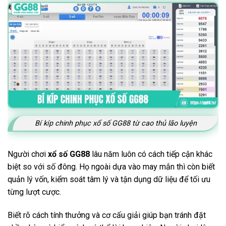
Bí kíp chinh phục xổ số GG88 từ cao thủ lão luyện
Người chơi
xổ số GG88
lâu năm luôn có cách tiếp cận khác
biệt so với số đông. Họ ngoài dựa vào may mắn thì còn biết
quản lý vốn, kiểm soát tâm lý và tận dụng dữ liệu để tối ưu
từng lượt cược.
Biết rõ cách tính thưởng và cơ cấu giải giúp bạn tránh đặt