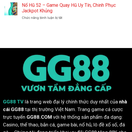
Thị
Hỷ
Nổ Hũ 52 – Game Quay Hũ Uy Tín, Chinh Phục
Chơi
Trường
Phát
Thông
Jackpot Khủng
2026
Tài
Minh,
ở
Chức năng bình luận bị tắt
GG88
Lợi
Nổ
–
Nhuận
Hũ
Siêu
Cao
52
Phẩm
–
Nổ
Game
Hũ,
Quay
Săn
Hũ
Thưởng
Uy
Cực
Tín,
Đã
Chinh
Phục
Jackpot
Khủng
GG88 TV
là trang web đại lý chính thức duy nhất của
nhà
cái GG88
tại thị trường Việt Nam. Trang game cá cược
trực tuyến
GG88.COM
với hệ thống sản phẩm đa dạng:
Casino, thể thao, bắn cá, game bài, nổ hũ, lô đề xổ số, đá