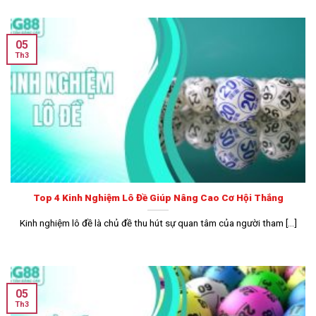
05
Th3
Top 4 Kinh Nghiệm Lô Đề Giúp Nâng Cao Cơ Hội Thắng
Kinh nghiệm lô đề là chủ đề thu hút sự quan tâm của người tham [...]
05
Th3