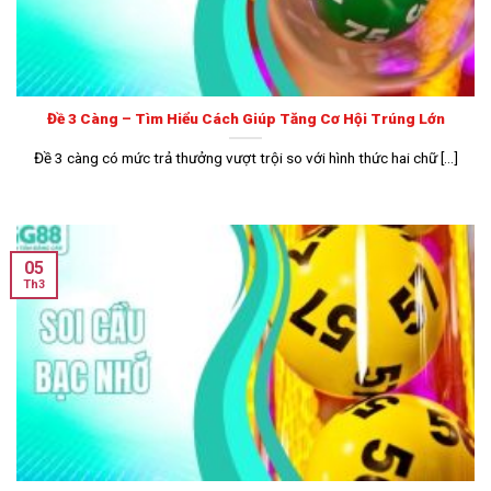
Đề 3 Càng – Tìm Hiểu Cách Giúp Tăng Cơ Hội Trúng Lớn
Đề 3 càng có mức trả thưởng vượt trội so với hình thức hai chữ [...]
05
Th3