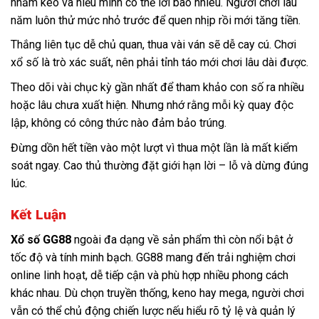
nhầm kèo và hiểu mình có thể lời bao nhiêu. Người chơi lâu
năm luôn thử mức nhỏ trước để quen nhịp rồi mới tăng tiền.
Thắng liên tục dễ chủ quan, thua vài ván sẽ dễ cay cú. Chơi
xổ số là trò xác suất, nên phải tỉnh táo mới chơi lâu dài được.
Theo dõi vài chục kỳ gần nhất để tham khảo con số ra nhiều
hoặc lâu chưa xuất hiện. Nhưng nhớ rằng mỗi kỳ quay độc
lập, không có công thức nào đảm bảo trúng.
Đừng dồn hết tiền vào một lượt vì thua một lần là mất kiểm
soát ngay. Cao thủ thường đặt giới hạn lời – lỗ và dừng đúng
lúc.
Kết Luận
Xổ số GG88
ngoài đa dạng về sản phẩm thì còn nổi bật ở
tốc độ và tính minh bạch. GG88 mang đến trải nghiệm chơi
online linh hoạt, dễ tiếp cận và phù hợp nhiều phong cách
khác nhau. Dù chọn truyền thống, keno hay mega, người chơi
vẫn có thể chủ động chiến lược nếu hiểu rõ tỷ lệ và quản lý