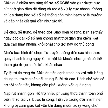
Giữa quá nhiều nền tảng thì
xổ số GG88
vẫn giữ được sức
hút nhờ giao diện dễ dùng và tốc độ xử lý cực nhanh. Không
chỉ đa dạng kèo xổ số, hệ thống còn minh bạch tỷ lệ thưởng
và cập nhật kết quả gần như tức thì.
Dễ chơi, dễ trúng, dễ theo dõi: Giao diện rõ ràng, bạn sẽ thấy
ngay các đài xổ số nên không mất thời gian tìm kiếm. Kết
quả cập nhật nhanh, khỏi phải chờ đợi hay dò thủ công.
Nhiều loại hình để chọn: Từ truyền thống đến các hình thức
quay nhanh trong ngày. Chơi một tài khoản nhưng mà có thể
tham gia được nhiều kèo khác nhau.
Tỷ lệ trả thưởng ổn: Mức ăn tiền cạnh tranh so với mặt bằng
chung thị trường nên nếu trúng là lời rất cao. Đánh nhỏ vẫn có
cơ hội nhân tiền, không cần phải xuống vốn quá nặng.
Nạp rút nhanh gọn: Hỗ trợ nhiều phương thức thanh toán phổ
biến, thao tác vài bước là xong. Tiền về tương đối nhanh nên
không bị cảm giác kẹt vốn khi đang muốn xoay vòng chơi