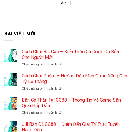
dự [...]
BÀI VIẾT MỚI
Cách Chơi Bài Cào – Kiến Thức Cá Cược Cơ Bản
Cho Người Mới
ở
Chức năng bình luận bị tắt
Cách
Chơi
Cách Chơi Phỏm – Hướng Dẫn Mẹo Cược Nâng Cao
Bài
Tỷ Lệ Thắng
Cào
ở
Chức năng bình luận bị tắt
–
Cách
Kiến
Chơi
Bắn Cá Thần Tài GG88 – Thông Tin Về Game Săn
Thức
Phỏm
Cá
Quái Hấp Dẫn
–
Cược
ở
Chức năng bình luận bị tắt
Hướng
Cơ
Bắn
Dẫn
Bản
Cá
Jili Bắn Cá GG88 – Điểm Đến Giải Trí Trực Tuyến
Mẹo
Cho
Thần
Cược
Hàng Đầu
Người