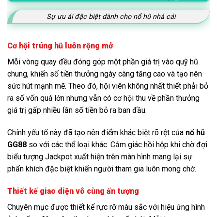
Sự ưu ái đặc biệt dành cho nổ hũ nhà cái
Cơ hội trúng hũ luôn rộng mở
Mỗi vòng quay đều đóng góp một phần giá trị vào quỹ hũ
chung, khiến số tiền thưởng ngày càng tăng cao và tạo nên
sức hút mạnh mẽ. Theo đó, hội viên không nhất thiết phải bỏ
ra số vốn quá lớn nhưng vẫn có cơ hội thu về phần thưởng
giá trị gấp nhiều lần số tiền bỏ ra ban đầu.
Chính yếu tố này đã tạo nên điểm khác biệt rõ rệt của
nổ hũ
GG88
so với các thể loại khác. Cảm giác hồi hộp khi chờ đợi
biểu tượng Jackpot xuất hiện trên màn hình mang lại sự
phấn khích đặc biệt khiến người tham gia luôn mong chờ.
Thiết kế giao diện vô cùng ấn tượng
Chuyên mục được thiết kế rực rỡ màu sắc với hiệu ứng hình