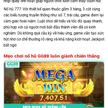
nhịp quay linh hoạt giúp người chơi luôn cảm thấy cuốn hút.
Nổ hũ 777: Với thiết kế quen thuộc gồm 3 hàng, 3 cột cùng
các biểu tượng truyền thống như số 7, trái cây, game đem lại
cảm giác hoài niệm. Luật chơi dễ hiểu và tốc độ quay nhanh,
phù hợp với cả người mới bắt đầu thành viên đã có kinh
nghiệm. Dù không quá cầu kỳ về hiệu ứng, game vẫn tạo sức
hút nhờ cơ chế thưởng rõ ràng và khả năng kích hoạt Jackpot
bất ngờ.
Mẹo chơi nổ hũ GG88 luôn giành chiến thắng