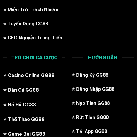
⭐️
Miễn Trừ Trách Nhiệm
⭐️
Tuyển Dụng GG88
⭐️
CEO Nguyễn Trung Tiến
TRÒ CHƠI CÁ CƯỢC
HƯỚNG DẪN
⭐️
Casino Online GG88
⭐️
Đăng Ký GG88
⭐️
Đăng Nhập GG88
⭐️
Bắn Cá GG88
⭐️
Nạp Tiền GG88
⭐️
Nổ Hũ GG88
⭐️
Rút Tiền GG88
⭐️
Thể Thao GG88
⭐️
Tải App GG88
⭐️
Game Bài GG88