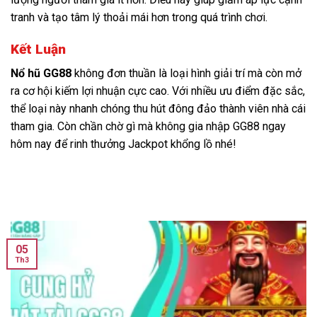
tranh và tạo tâm lý thoải mái hơn trong quá trình chơi.
Kết Luận
Nổ hũ GG88
không đơn thuần là loại hình giải trí mà còn mở
ra cơ hội kiếm lợi nhuận cực cao. Với nhiều ưu điểm đặc sắc,
thể loại này nhanh chóng thu hút đông đảo thành viên nhà cái
tham gia. Còn chần chờ gì mà không gia nhập GG88 ngay
hôm nay để rinh thưởng Jackpot khổng lồ nhé!
05
Th3