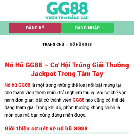
Chuyển
đến
nội
dung
ĐĂNG KÝ
ĐĂNG NHẬP
TRANG CHỦ
»
NỔ HŨ GG88
Nổ Hũ GG88 – Cơ Hội Trúng Giải Thưởng
Jackpot Trong Tầm Tay
Nổ hũ GG88
là một trong những thể loại nổi bật mang lại
cho thành viên thêm nhiều trải nghiệm thú vị. Với cơ chế vận
hành đơn giản, bất cứ thành viên
GG88
nào cũng có thể dễ
dàng tham gia. Trong khi đó, phần thưởng khủng chính là
món quà mà bạn xứng đáng nhận được.
Giới thiệu sơ nét về nổ hũ GG88