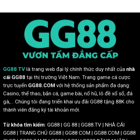
–
Nổ
Game
Hũ,
Quay
Săn
Hũ
Thưởng
Uy
Cực
Tín,
Đã
Chinh
Phục
Jackpot
Khủng
GG88 TV
là trang web đại lý chính thức duy nhất của
nhà
cái GG88
tại thị trường Việt Nam. Trang game cá cược
trực tuyến
GG88.COM
với hệ thống sản phẩm đa dạng:
Casino, thể thao, bắn cá, game bài, nổ hũ, lô đề xổ số, đá
gà,... Chúng tôi đang triển khai ưu đãi GG88 tặng 88K cho
thành viên đăng ký tài khoản mới.
Từ khóa tìm kiếm
: GG88 | GG 88 | GG88.TV | NHÀ CÁI
GG88 | TRANG CHỦ GG88 | GG88 COM | GG88.COM | GG88