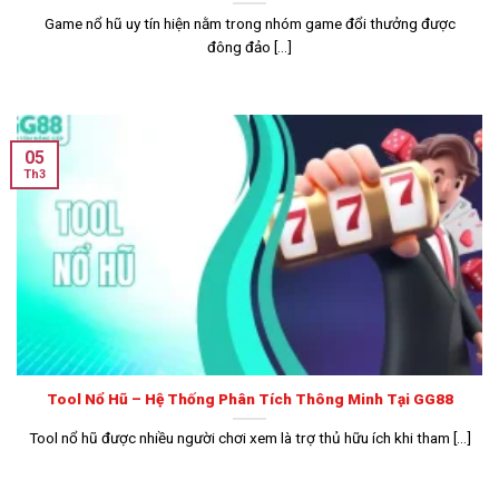
Game nổ hũ uy tín hiện nằm trong nhóm game đổi thưởng được
đông đảo [...]
05
Th3
Tool Nổ Hũ – Hệ Thống Phân Tích Thông Minh Tại GG88
Tool nổ hũ được nhiều người chơi xem là trợ thủ hữu ích khi tham [...]