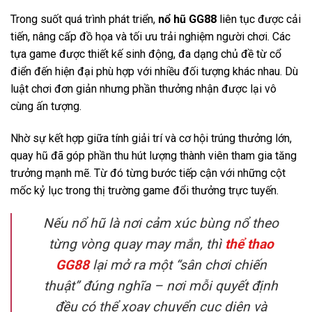
Trong suốt quá trình phát triển,
nổ hũ GG88
liên tục được cải
tiến, nâng cấp đồ họa và tối ưu trải nghiệm người chơi. Các
tựa game được thiết kế sinh động, đa dạng chủ đề từ cổ
điển đến hiện đại phù hợp với nhiều đối tượng khác nhau. Dù
luật chơi đơn giản nhưng phần thưởng nhận được lại vô
cùng ấn tượng.
Nhờ sự kết hợp giữa tính giải trí và cơ hội trúng thưởng lớn,
quay hũ đã góp phần thu hút lượng thành viên tham gia tăng
trưởng mạnh mẽ. Từ đó từng bước tiếp cận với những cột
mốc kỷ lục trong thị trường game đổi thưởng trực tuyến.
Nếu nổ hũ là nơi cảm xúc bùng nổ theo
từng vòng quay may mắn, thì
thể thao
GG88
lại mở ra một “sân chơi chiến
thuật” đúng nghĩa – nơi mỗi quyết định
đều có thể xoay chuyển cục diện và