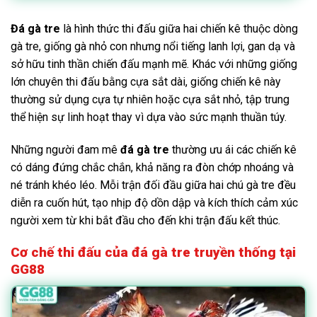
Đá gà tre
là hình thức thi đấu giữa hai chiến kê thuộc dòng
gà tre, giống gà nhỏ con nhưng nổi tiếng lanh lợi, gan dạ và
sở hữu tinh thần chiến đấu mạnh mẽ. Khác với những giống
lớn chuyên thi đấu bằng cựa sắt dài, giống chiến kê này
thường sử dụng cựa tự nhiên hoặc cựa sắt nhỏ, tập trung
thể hiện sự linh hoạt thay vì dựa vào sức mạnh thuần túy.
Những người đam mê
đá gà tre
thường ưu ái các chiến kê
có dáng đứng chắc chắn, khả năng ra đòn chớp nhoáng và
né tránh khéo léo. Mỗi trận đối đầu giữa hai chú gà tre đều
diễn ra cuốn hút, tạo nhịp độ dồn dập và kích thích cảm xúc
người xem từ khi bắt đầu cho đến khi trận đấu kết thúc.
Cơ chế thi đấu của đá gà tre truyền thống tại
GG88