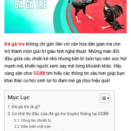
Đá gà tre
không chỉ gắn liền với văn hóa dân gian mà còn
trở thành môn giải trí giàu tính nghệ thuật. Những màn đối
đầu giữa các chiến kê nhỏ nhưng bền bỉ luôn tạo nên sức hút
mạnh mẽ, khiến người xem say mê từng khoảnh khắc. Hãy
cùng
sân chơi
GG88
tìm hiểu các thông tin sâu hơn giúp bạn
khai thác cơ hội sinh lợi từ đam mê gà chọi hiệu quả!
Mục Lục
Đá gà tre là gì?
Cơ chế thi đấu của đá gà tre truyền thống tại GG88
Công tác chuẩn bị
Diễn biến một trận