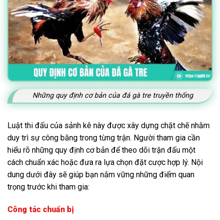
Những quy định cơ bản của đá gà tre truyền thống
Luật thi đấu của sảnh kê này được xây dựng chặt chẽ nhằm
duy trì sự công bằng trong từng trận. Người tham gia cần
hiểu rõ những quy định cơ bản để theo dõi trận đấu một
cách chuẩn xác hoặc đưa ra lựa chọn đặt cược hợp lý. Nội
dung dưới đây sẽ giúp bạn nắm vững những điểm quan
trọng trước khi tham gia:
Công tác chuẩn bị