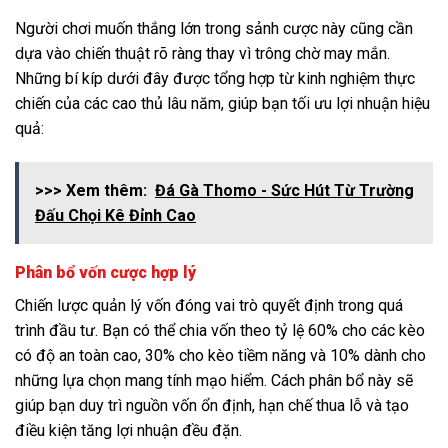
Người chơi muốn thắng lớn trong sảnh cược này cũng cần
dựa vào chiến thuật rõ ràng thay vì trông chờ may mắn.
Những bí kíp dưới đây được tổng hợp từ kinh nghiệm thực
chiến của các cao thủ lâu năm, giúp bạn tối ưu lợi nhuận hiệu
quả:
>>> Xem thêm:
Đá Gà Thomo - Sức Hút Từ Trường
Đấu Chọi Kê Đỉnh Cao
Phân bổ vốn cược hợp lý
Chiến lược quản lý vốn đóng vai trò quyết định trong quá
trình đầu tư. Bạn có thể chia vốn theo tỷ lệ 60% cho các kèo
có độ an toàn cao, 30% cho kèo tiềm năng và 10% dành cho
những lựa chọn mang tính mạo hiểm. Cách phân bổ này sẽ
giúp bạn duy trì nguồn vốn ổn định, hạn chế thua lỗ và tạo
điều kiện tăng lợi nhuận đều đặn.