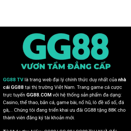
Nổ
–
Nhuận
Hũ
Siêu
Cao
52
Phẩm
–
Nổ
Game
Hũ,
Quay
Săn
Hũ
Thưởng
Uy
Cực
Tín,
Đã
Chinh
Phục
Jackpot
Khủng
GG88 TV
là trang web đại lý chính thức duy nhất của
nhà
cái GG88
tại thị trường Việt Nam. Trang game cá cược
trực tuyến
GG88.COM
với hệ thống sản phẩm đa dạng:
Casino, thể thao, bắn cá, game bài, nổ hũ, lô đề xổ số, đá
gà,... Chúng tôi đang triển khai ưu đãi GG88 tặng 88K cho
thành viên đăng ký tài khoản mới.